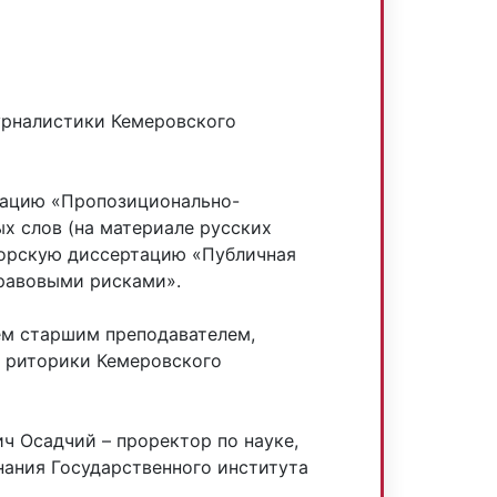
урналистики Кемеровского
тацию «Пропозиционально-
х слов (на материале русских
торскую диссертацию «Публичная
правовыми рисками».
тем старшим преподавателем,
 риторики Кемеровского
ч Осадчий – проректор по науке,
нания Государственного института