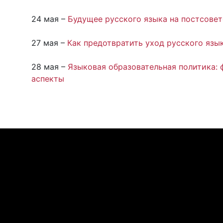
24 мая –
Будущее русского языка на постсове
27 мая –
Как предотвратить уход русского язы
28 мая –
Языковая образовательная политика:
аспекты