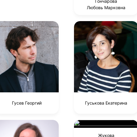
Гончарова
Любовь Марковна
Гусев Георгий
Гуськова Екатерина
Жукова