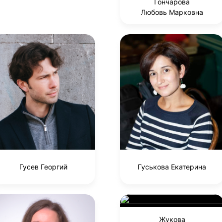
Гончарова
Любовь Марковна
Гусев Георгий
Гуськова Екатерина
Жукова