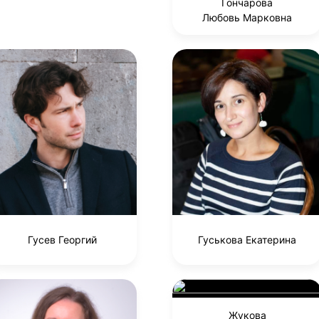
Гончарова
Любовь Марковна
Гусев Георгий
Гуськова Екатерина
Жукова