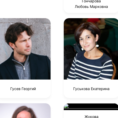
Гончарова
Любовь Марковна
Гусев Георгий
Гуськова Екатерина
Жукова