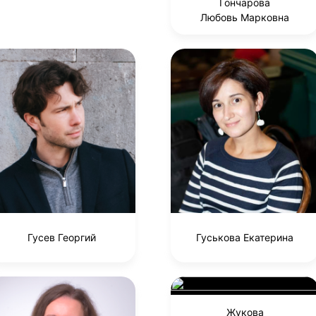
Гончарова
Любовь Марковна
Гусев Георгий
Гуськова Екатерина
Жукова